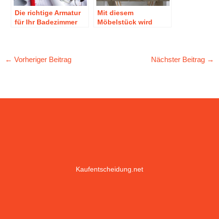
Die richtige Armatur
Mit diesem
für Ihr Badezimmer
Möbelstück wird
finden
jedes Essen zu einem
Highlight
←
Vorheriger Beitrag
Nächster Beitrag
→
Kaufentscheidung.net