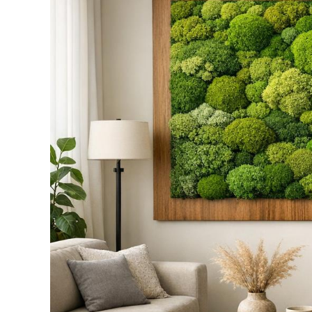
Moosbilder
Räume
frischer
machen