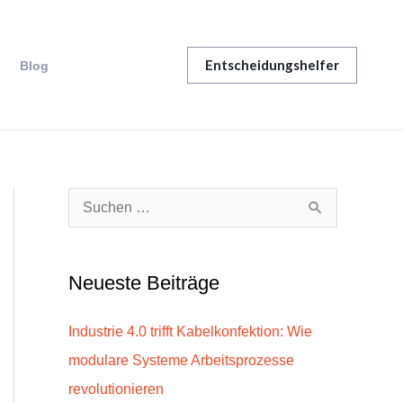
Entscheidungshelfer
Blog
S
u
c
Neueste Beiträge
h
e
Industrie 4.0 trifft Kabelkonfektion: Wie
n
modulare Systeme Arbeitsprozesse
n
revolutionieren