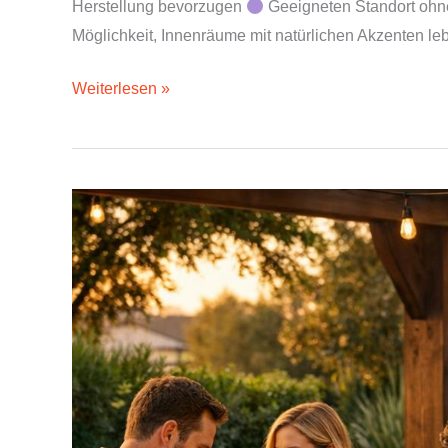
Herstellung bevorzugen
Geeigneten Standort ohne
Möglichkeit, Innenräume mit natürlichen Akzenten leb
Weiterlesen »
Warum
eine
Outdoorküche
von
UNIKAAD
Ihre
Sommerabende
trägt,
verzaubert