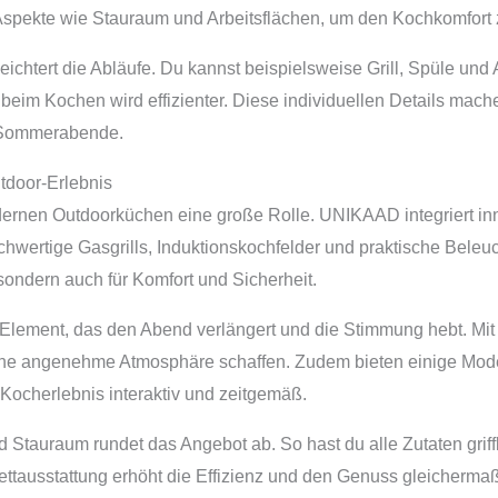
 Aspekte wie Stauraum und Arbeitsflächen, um den Kochkomfort
ichtert die Abläufe. Du kannst beispielsweise Grill, Spüle und 
 beim Kochen wird effizienter. Diese individuellen Details m
e Sommerabende.
utdoor-Erlebnis
odernen Outdoorküchen eine große Rolle. UNIKAAD integriert i
chwertige Gasgrills, Induktionskochfelder und praktische Bele
 sondern auch für Komfort und Sicherheit.
s Element, das den Abend verlängert und die Stimmung hebt. Mit 
ine angenehme Atmosphäre schaffen. Zudem bieten einige Mode
ocherlebnis interaktiv und zeitgemäß.
 Stauraum rundet das Angebot ab. So hast du alle Zutaten griffb
ettausstattung erhöht die Effizienz und den Genuss gleicherm