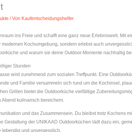
t
ukte
/ Von
Kaufentscheidungshelfer
nraum ins Freie und schafft eine ganz neue Erlebniswelt. Mi
ner modernen Kochumgebung, sondern erlebst auch unvergessli
oorküche und warum sie deine Outdoor-Momente nachhaltig ber
elliger Stunden
rrasse wird zunehmend zum sozialen Treffpunkt. Eine Outdoo
unde und Familie versammeln sich rund um die Kochinsel, plau
en Grillen bietet die Outdoorküche vielfältige Zubereitungsmög
 Abend kulinarisch bereichern.
nikation und das Zusammensein. Du bleibst trotz Kochens mitt
ne Gestaltung der UNIKAAD Outdoorküchen lädt dazu ein, geme
lebendig und unvergesslich.