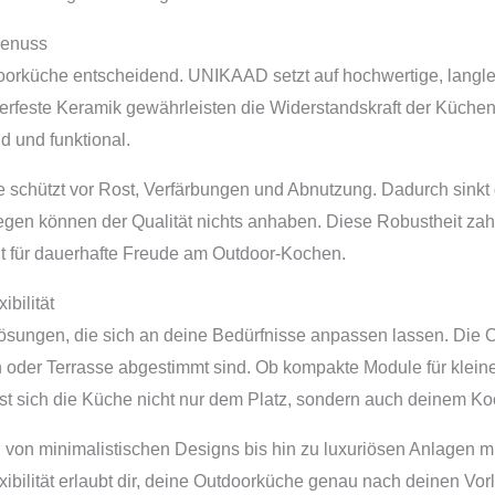
Genuss
tdoorküche entscheidend. UNIKAAD setzt auf hochwertige, langle
tterfeste Keramik gewährleisten die Widerstandskraft der Küch
 und funktional.
e schützt vor Rost, Verfärbungen und Abnutzung. Dadurch sinkt
en können der Qualität nichts anhaben. Diese Robustheit zahlt 
gt für dauerhafte Freude am Outdoor-Kochen.
ibilität
ungen, die sich an deine Bedürfnisse anpassen lassen. Die O
en oder Terrasse abgestimmt sind. Ob kompakte Module für kle
asst sich die Küche nicht nur dem Platz, sondern auch deinem Koc
 von minimalistischen Designs bis hin zu luxuriösen Anlagen m
xibilität erlaubt dir, deine Outdoorküche genau nach deinen Vor