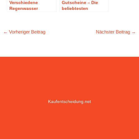
Verschiedene
Gutscheine – Die
Regenwasser
beliebtesten
Systeme
Geschenke zu
Weihnachten
←
Vorheriger Beitrag
Nächster Beitrag
→
Kaufentscheidung.net