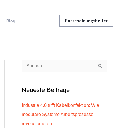
Entscheidungshelfer
Blog
S
u
c
Neueste Beiträge
h
e
Industrie 4.0 trifft Kabelkonfektion: Wie
n
modulare Systeme Arbeitsprozesse
n
revolutionieren