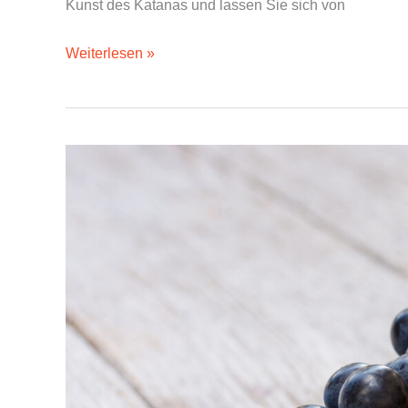
Kunst des Katanas und lassen Sie sich von
Weiterlesen »
OPC
als
Anti-
Aging-
Mittel:
Wie
Traubenkernextrakt
die
Hautalterung
verlangsamt