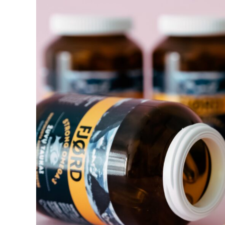
Nahrungsergänzungsmittel
unsere
Gesundheit
verbessern
können