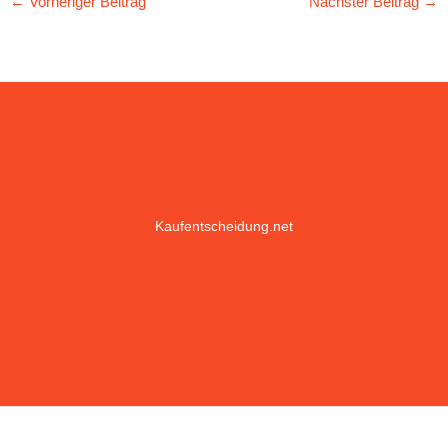
←
Vorheriger Beitrag
Nächster Beitrag
→
Kaufentscheidung.net