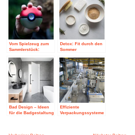
Vom Spielzeug zum
Detox: Fit durch den
Sammlerstück:
Sommer
Pokémon
Bad Design – Ideen
Effiziente
für die Badgestaltung
Verpackungssysteme
für Kleinteile!