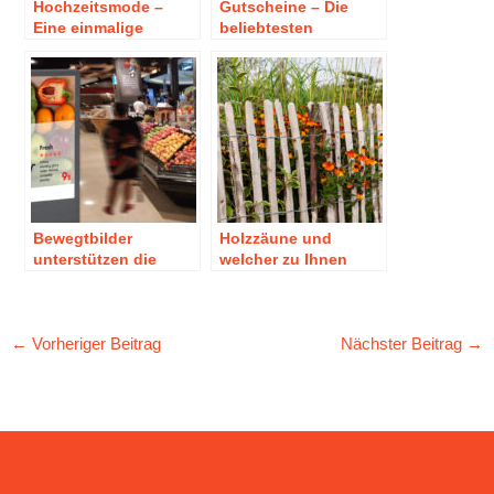
Hochzeitsmode –
Gutscheine – Die
Eine einmalige
beliebtesten
Kaufentscheidung
Geschenke zu
Weihnachten
Bewegtbilder
Holzzäune und
unterstützen die
welcher zu Ihnen
Kaufentscheidung
passen würde
der Kunden!
←
Vorheriger Beitrag
Nächster Beitrag
→