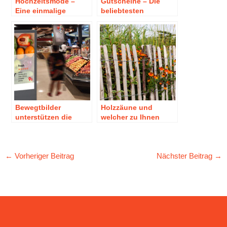
Hochzeitsmode –
Gutscheine – Die
Eine einmalige
beliebtesten
Kaufentscheidung
Geschenke zu
Weihnachten
Bewegtbilder
Holzzäune und
unterstützen die
welcher zu Ihnen
Kaufentscheidung
passen würde
der Kunden!
←
Vorheriger Beitrag
Nächster Beitrag
→