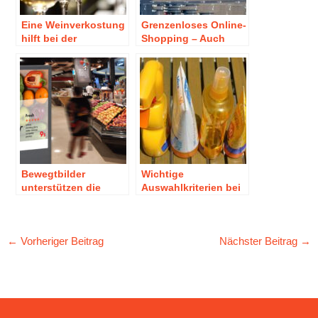
Eine Weinverkostung
Grenzenloses Online-
hilft bei der
Shopping – Auch
Kaufentscheidung
dank Intralogistik
Bewegtbilder
Wichtige
unterstützen die
Auswahlkriterien bei
Kaufentscheidung
Schutzprodukten
der Kunden!
←
Vorheriger Beitrag
Nächster Beitrag
→