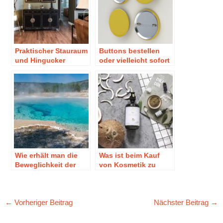
Praktischer Stauraum
Buttons bestellen
und Hingucker
oder vielleicht sofort
zugleich
zur Buttonmaschine
greifen
Wie erhält man die
Was ist beim Kauf
Beweglichkeit der
von Kosmetik zu
Gelenke?
beachten?
←
Vorheriger Beitrag
Nächster Beitrag
→