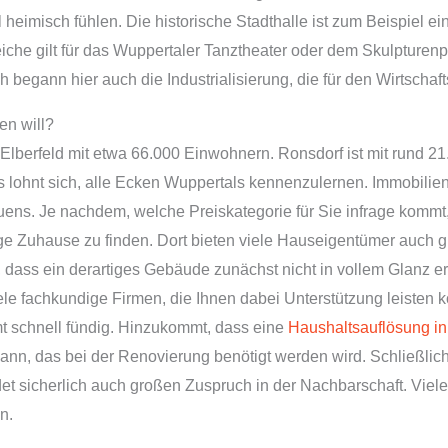
l heimisch fühlen. Die historische Stadthalle ist zum Beispiel e
iche gilt für das Wuppertaler Tanztheater oder dem Skulpturen
h begann hier auch die Industrialisierung, die für den Wirtscha
en will?
 Elberfeld mit etwa 66.000 Einwohnern. Ronsdorf ist mit rund 21
es lohnt sich, alle Ecken Wuppertals kennenzulernen. Immobili
auens. Je nachdem, welche Preiskategorie für Sie infrage kommt,
ige Zuhause zu finden. Dort bieten viele Hauseigentümer auch g
, dass ein derartiges Gebäude zunächst nicht in vollem Glanz er
iele fachkundige Firmen, die Ihnen dabei Unterstützung leisten
t schnell fündig. Hinzukommt, dass eine
Haushaltsauflösung in
n, das bei der Renovierung benötigt werden wird. Schließlich i
det sicherlich auch großen Zuspruch in der Nachbarschaft. Vie
n.