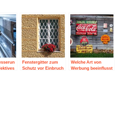
esserun
Fenstergitter zum
Welche Art von
fektives
Schutz vor Einbruch
Werbung beeinflusst
sign
und Vandalismus
die
Kaufentscheidung?