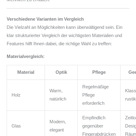
Verschiedene Varianten im Vergleich
Die Vielzahl an Möglichkeiten kann überwältigend sein. Ein
klar strukturierter Vergleich der wichtigsten Materialien und
Features hilft Ihnen dabei, die richtige Wahl zu treffen:
Materialvergleich:
Material
Optik
Pflege
Gee
Regelmäßige
Warm,
Klass
Holz
Pflege
natürlich
rusti
erforderlich
Empfindlich
Zeitl
Modern,
Glas
gegenüber
Desig
elegant
Fingerabdrücken
Räu