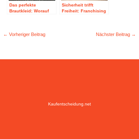
Das perfekte
Sicherheit trifft
Brautkleid: Worauf
Freiheit: Franchising
kommt es an?
als Balanceakt der
Selbständigkeit
←
Vorheriger Beitrag
Nächster Beitrag
→
Kaufentscheidung.net