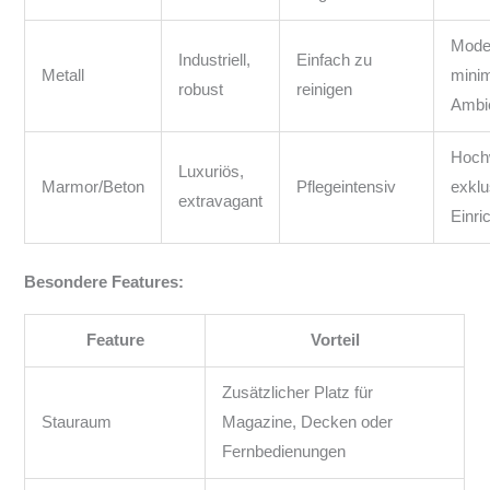
Mode
Industriell,
Einfach zu
Metall
minim
robust
reinigen
Ambi
Hochw
Luxuriös,
Marmor/Beton
Pflegeintensiv
exklu
extravagant
Einri
Besondere Features:
Feature
Vorteil
Zusätzlicher Platz für
Stauraum
Magazine, Decken oder
Fernbedienungen