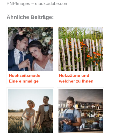
PNPImages
– stock.adobe.com
Ähnliche Beiträge:
Hochzeitsmode –
Holzzäune und
Eine einmalige
welcher zu Ihnen
Kaufentscheidung
passen würde