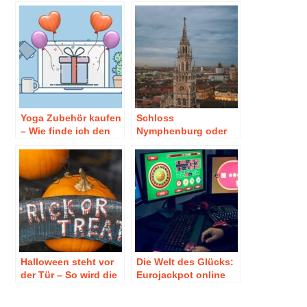
Yoga Zubehör kaufen
Schloss
– Wie finde ich den
Nymphenburg oder
richtigen Anbieter für
Marienplatz: Diese
meine
Highlights hält
Kaufentscheidung?
München für Sie
bereit
Halloween steht vor
Die Welt des Glücks:
der Tür – So wird die
Eurojackpot online
Party ein echter
spielen – eine
Knaller!
aufregende