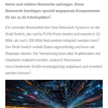
kleine und mittlere Netzwerke aufzeigen. Diese
Netzwerke benötigen speziell angepasste Komponenten
1
für bis zu 22 Arbeitsplätze
.
Ein zentraler Bestandteil des Gira Netzwerk-Systems ist der
Multi-Switch, der sechs RJ45-Ports besitzt und sowohl in 10
1
Mbit- als auch 100 Mbit-Netzwerken integriert werden kann
.
Der Multi-Switch verteilt Daten eigenständig und kann als
Repeater dienen. Die Vernetzung kann über Kupferkabel und
Glasfaser realisiert werden, wodurch Netzwerke
verschiedenster Größe kostengünstig aufgebaut und erweitert
1
werden können
.