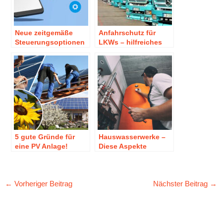
Neue zeitgemäße
Anfahrschutz für
Steuerungsoptionen
LKWs – hilfreiches
für Apps – Bluetooth
Zubehör zur
Apps
Industriesicherung
5 gute Gründe für
Hauswasserwerke –
eine PV Anlage!
Diese Aspekte
unterstützen deine
Kaufentscheidung!
←
Vorheriger Beitrag
Nächster Beitrag
→