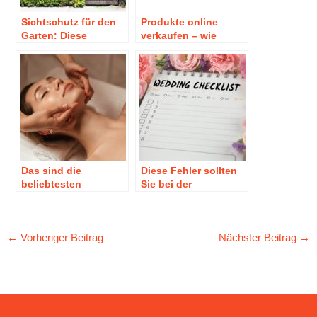
Sichtschutz für den
Produkte online
Garten: Diese
verkaufen – wie
Möglichkeiten gibt es
erreichen Händler
ihre Zielgruppe?
Das sind die
Diese Fehler sollten
beliebtesten
Sie bei der
Schönheitsdienstleist
Hochzeitsvorbereitun
ungen!
g dringend vermeiden
←
Vorheriger Beitrag
Nächster Beitrag
→