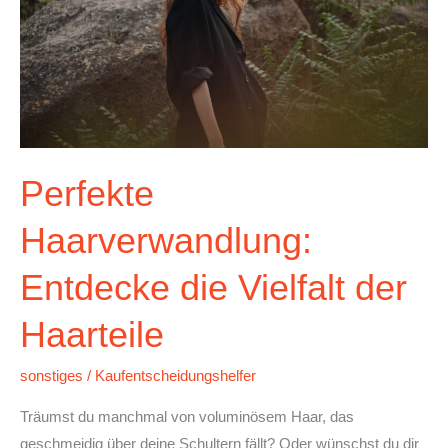
der
Haarteile
Perfekte
Haarverwandlung:
Entdecke die Vielfalt der
Haarteile
sonstiges
/
Kaufentscheidungshelfer
Träumst du manchmal von voluminösem Haar, das
geschmeidig über deine Schultern fällt? Oder wünschst du dir