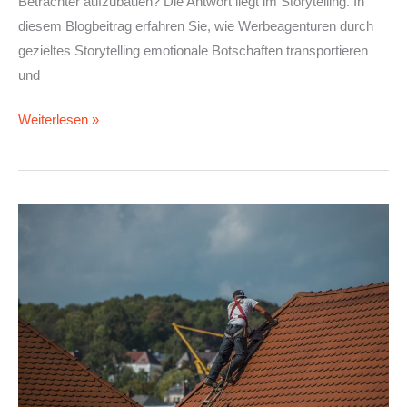
Betrachter aufzubauen? Die Antwort liegt im Storytelling. In
diesem Blogbeitrag erfahren Sie, wie Werbeagenturen durch
gezieltes Storytelling emotionale Botschaften transportieren
und
Weiterlesen »
Die
richtige
Pflege
für
das
Hausdach