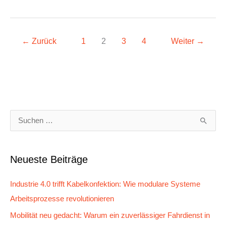
←
Zurück
1
2
3
4
Weiter
→
S
u
c
Neueste Beiträge
h
e
Industrie 4.0 trifft Kabelkonfektion: Wie modulare Systeme
n
Arbeitsprozesse revolutionieren
n
Mobilität neu gedacht: Warum ein zuverlässiger Fahrdienst in
a