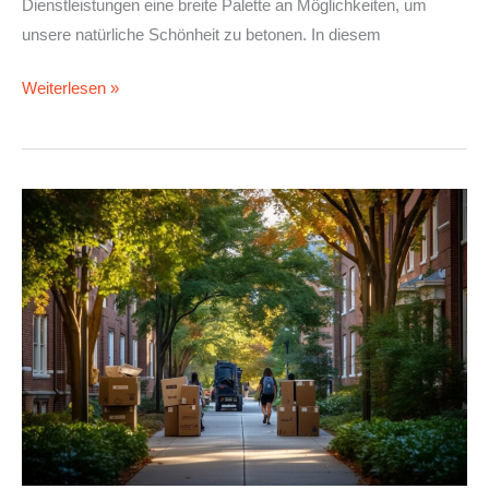
Dienstleistungen eine breite Palette an Möglichkeiten, um
unsere natürliche Schönheit zu betonen. In diesem
Weiterlesen »
Auf
Schnäppchenjagd
in
Düsseldorf:
Die
perfekte
Wohnung